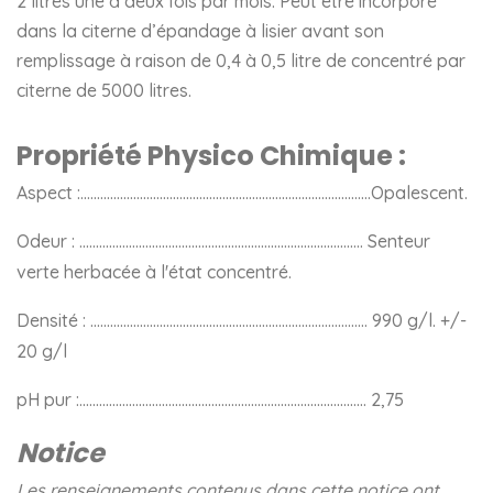
2 litres une à deux fois par mois. Peut être incorporé
dans la citerne d’épandage à lisier avant son
remplissage à raison de 0,4 à 0,5 litre de concentré par
citerne de 5000 litres.
Propriété Physico Chimique :
Aspect :…………………………………………………………………………….Opalescent.
Odeur : ………………………………………………………………………….. Senteur
verte herbacée à l'état concentré.
Densité : ………………………………………………………………………… 990 g/l. +/-
20 g/l
pH pur :…………………………………………………………………………… 2,75
Notice
Les renseignements contenus dans cette notice ont