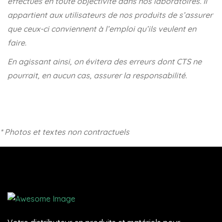
effectués en toute objectivité dans nos
laboratoires. Il
appartient aux utilisateurs de nos produits de s’assurer
que ceux-ci conviennent à l’emploi qu’ils veulent en
faire.
En agissant ainsi, on
évitera des erreurs dont CTS ne
pourrait, en aucun cas, assurer la responsabilité.
* Photos et textes non contractuels