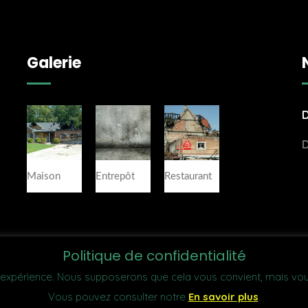
Galerie
D
D
Maison
Entrepôt
Restaurant
Politique de confidentialité
re expérience. Nous supposerons que cela vous convient, mais vo
Vous pouvez consulter notre
En savoir plus
.