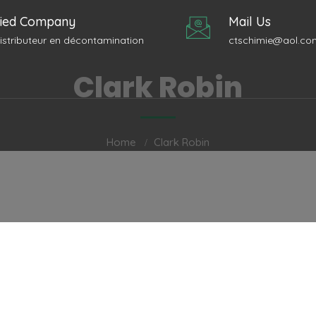
fied Company
Mail Us
distributeur en décontamination
ctschimie@aol.co
Clark Robin
Home
Clark Robin